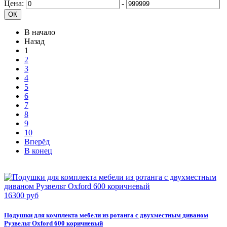
Цена:
-
В начало
Назад
1
2
3
4
5
6
7
8
9
10
Вперёд
В конец
16300 руб
Подушки для комплекта мебели из ротанга с двухместным диваном
Рузвельт Oxford 600 коричневый